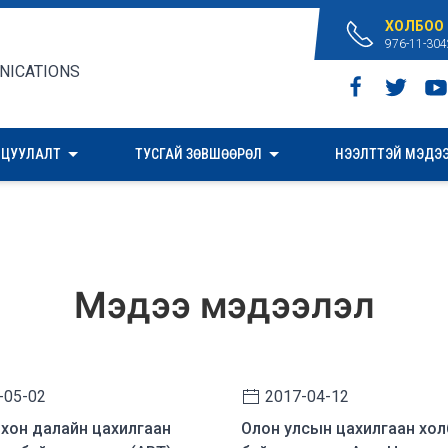
ХОЛБОО
976-11-304
ИЦУУЛАЛТ
ТУСГАЙ ЗӨВШӨӨРӨЛ
НЭЭЛТТЭЙ МЭДЭ
Мэдээ мэдээлэл
-05-02
2017-04-12
хон далайн цахилгаан
Олон улсын цахилгаан хо