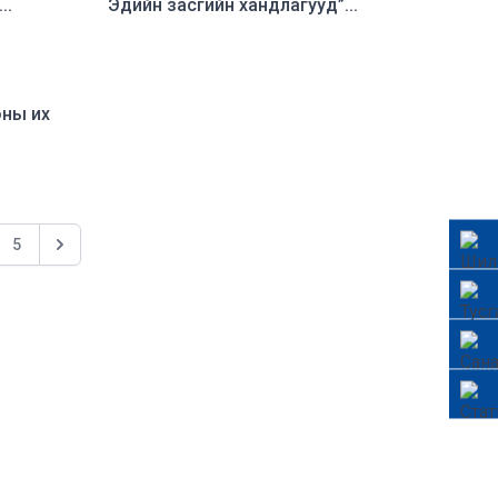
..
Эдийн засгийн хандлагууд”...
оны их
5