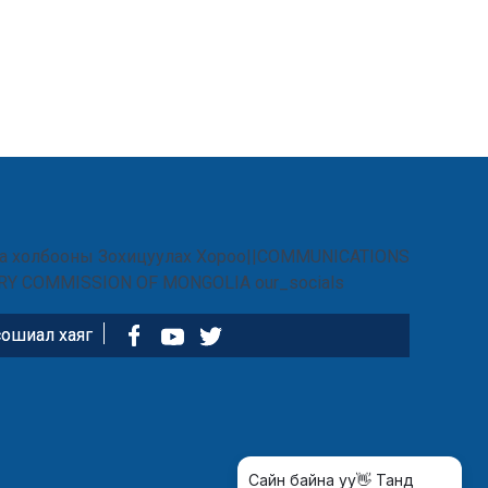
ошиал хаяг
Сайн байна уу👋 Танд