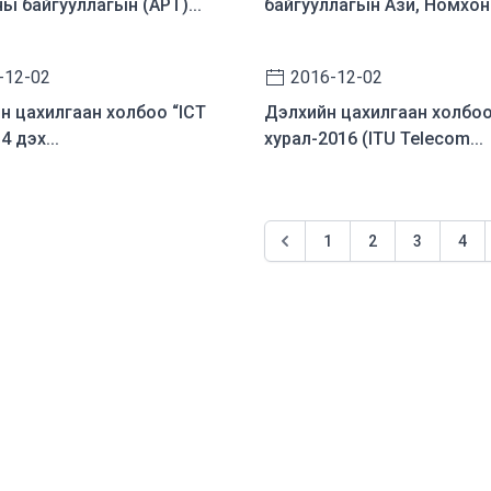
ы байгууллагын (APT)...
байгууллагын Ази, Номхон.
-12-02
2016-12-02
н цахилгаан холбоо “ICT
Дэлхийн цахилгаан холбо
14 дэх...
хурал-2016 (ITU Telecom...
1
2
3
4