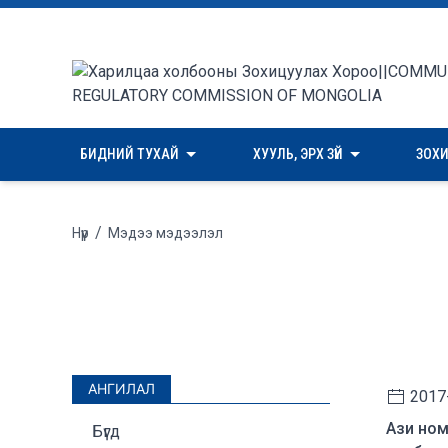
БИДНИЙ ТУХАЙ
ХУУЛЬ, ЭРХ ЗҮЙ
ЗОХ
/
Нүүр
Мэдээ мэдээлэл
АНГИЛАЛ
2017
Ази ном
Бүгд