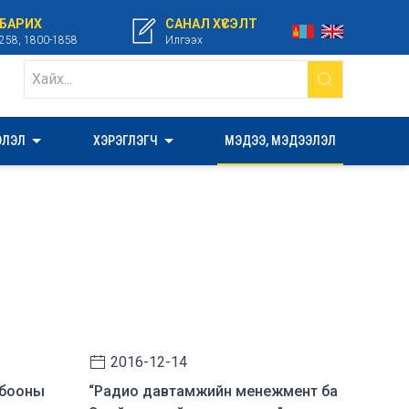
 БАРИХ
САНАЛ ХҮСЭЛТ
258, 1800-1858
Илгээх
ЭЛЭЛ
ХЭРЭГЛЭГЧ
МЭДЭЭ, МЭДЭЭЛЭЛ
2016-12-14
лбооны
“Радио давтамжийн менежмент ба