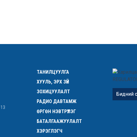
ТАНИЛЦУУЛГА
ХУУЛЬ, ЭРХ ЗҮЙ
ЗОХИЦУУЛАЛТ
Бидний с
РАДИО ДАВТАМЖ
-13
ӨРГӨН НЭВТРҮҮЛЭГ
БАТАЛГААЖУУЛАЛТ
ХЭРЭГЛЭГЧ