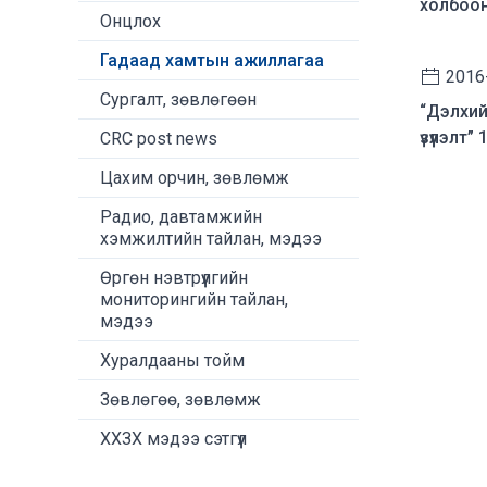
холбоон
Онцлох
Гадаад хамтын ажиллагаа
2016
Сургалт, зөвлөгөөн
“Дэлхий
үзүүлэлт” 
CRC post news
Цахим орчин, зөвлөмж
Радио, давтамжийн
хэмжилтийн тайлан, мэдээ
Өргөн нэвтрүүлгийн
мониторингийн тайлан,
мэдээ
Хуралдааны тойм
Зөвлөгөө, зөвлөмж
ХХЗХ мэдээ сэтгүүл