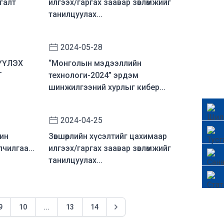
галт
илгээх/гаргах заавар зөвлөмжийг
танилцуулах...
2024-05-28
ҮҮЛЭХ
“Монголын мэдээллийн
Г
технологи-2024” эрдэм
шинжилгээний хурлыг кибер...
2024-04-25
чин
Зөвшөөрлийн хүсэлтийг цахимаар
чилгаа...
илгээх/гаргах заавар зөвлөмжийг
танилцуулах...
9
10
...
13
14