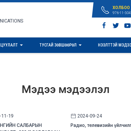
ХОЛБОО
976-11-304
ИЦУУЛАЛТ
ТУСГАЙ ЗӨВШӨӨРӨЛ
НЭЭЛТТЭЙ МЭДЭ
Мэдээ мэдээлэл
-11-19
2024-09-24
НГИЙН САЛБАРЫН
Радио, телевизийн үйлчил