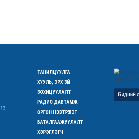
ТАНИЛЦУУЛГА
ХУУЛЬ, ЭРХ ЗҮЙ
ЗОХИЦУУЛАЛТ
Бидний с
РАДИО ДАВТАМЖ
-13
ӨРГӨН НЭВТРҮҮЛЭГ
БАТАЛГААЖУУЛАЛТ
ХЭРЭГЛЭГЧ