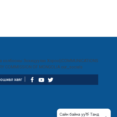
ошиал хаяг
Сайн байна уу👋 Танд