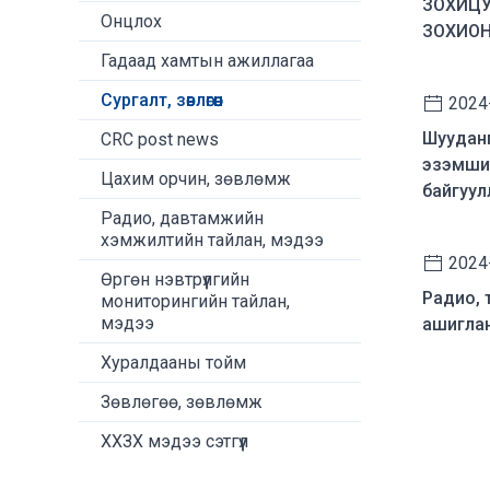
ЗОХИЦУ
Онцлох
ЗОХИОН
Гадаад хамтын ажиллагаа
Сургалт, зөвлөгөөн
2024
Шууданги
CRC post news
эзэмши
Цахим орчин, зөвлөмж
байгуул
Радио, давтамжийн
хэмжилтийн тайлан, мэдээ
2024
Өргөн нэвтрүүлгийн
Радио, 
мониторингийн тайлан,
мэдээ
ашиглан
Хуралдааны тойм
Зөвлөгөө, зөвлөмж
ХХЗХ мэдээ сэтгүүл