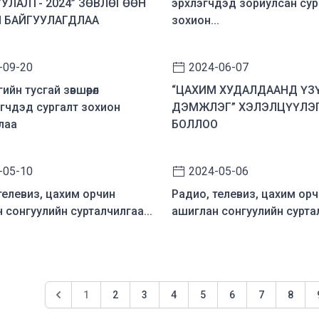
УЛАЛТ- 2024” ЗӨВЛӨГӨӨН
эрхлэгчдэд зориулсан сур
 БАЙГУУЛАГДЛАА
зохион...
-09-20
2024-06-07
йн тусгай зөвшөөрөл
“ЦАХИМ ХУДАЛДААНД ҮЗ
гчдэд сургалт зохион
ДЭМЖЛЭГ” ХЭЛЭЛЦҮҮЛЭ
лаа
БОЛЛОО
-05-10
2024-05-06
телевиз, цахим орчин
Радио, телевиз, цахим ор
 сонгуулийн сурталчилгаа...
ашиглан сонгуулийн суртал
1
2
3
4
5
6
7
8