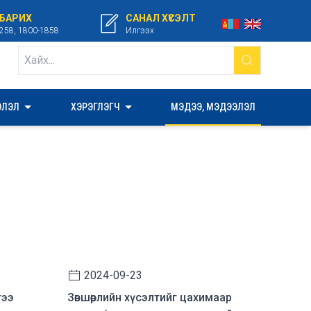
 БАРИХ
САНАЛ ХҮСЭЛТ
258, 1800-1858
Илгээх
ЭЛЭЛ
ХЭРЭГЛЭГЧ
МЭДЭЭ, МЭДЭЭЛЭЛ
2024-09-23
гээ
Зөвшөөрлийн хүсэлтийг цахимаар