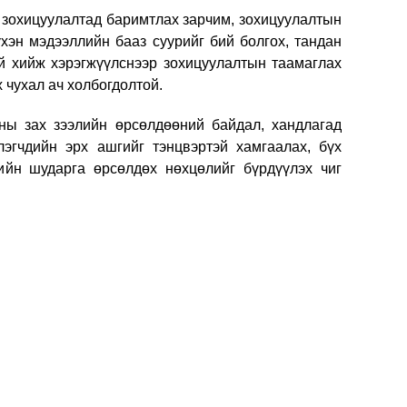
зохицуулалтад баримтлах зарчим, зохицуулалтын
үхэн мэдээллийн бааз суурийг бий болгох, тандан
ой хийж хэрэгжүүлснээр зохицуулалтын таамаглах
 чухал ач холбогдолтой.
ны зах зээлийн өрсөлдөөний байдал, хандлагад
лэгчдийн эрх ашгийг тэнцвэртэй хамгаалах, бүх
чийн шударга өрсөлдөх нөхцөлийг бүрдүүлэх чиг