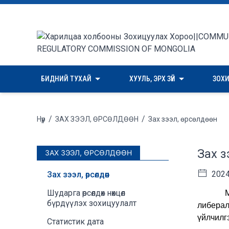
БИДНИЙ ТУХАЙ
ХУУЛЬ, ЭРХ ЗҮЙ
ЗОХ
/
/
Нүүр
ЗАХ ЗЭЭЛ, ӨРСӨЛДӨӨН
Зах зээл, өрсөлдөөн
Зах зэ
ЗАХ ЗЭЭЛ, ӨРСӨЛДӨӨН
2024
Зах зээл, өрсөлдөөн
Шударга өрсөлдөх нөхцөл
Мэдээл
бүрдүүлэх зохицуулалт
либерал
үйлчилг
Статистик дата