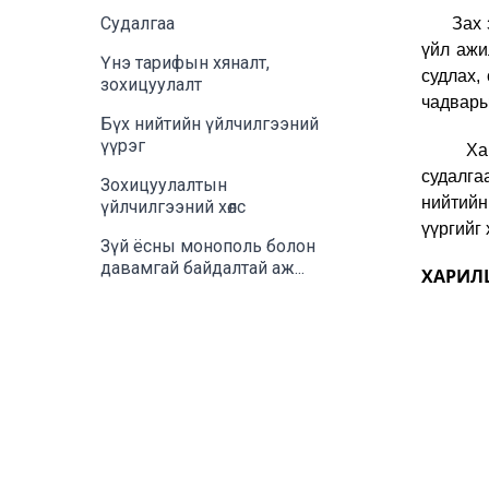
Судалгаа
Зах зээ
үйл ажи
Үнэ тарифын хяналт,
судлах,
зохицуулалт
чадвары
Бүх нийтийн үйлчилгээний
үүрэг
Харилц
судалга
Зохицуулалтын
нийтийн
үйлчилгээний хөлс
үүргийг
Зүй ёсны монополь болон
давамгай байдалтай аж...
ХАРИЛ