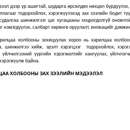
л дээр үр ашигтай, шударга өрсөлдөх нөхцөл бүрдүүлэх, 
ллагааг тодорхойлох, хэрэгжүүлэхэд зах зээлийн бодит тү
 судалгаа шинжилгээг цаг хугацааны хоцрогдолгүй оновчт
г нэмэгдүүлэх, салбарт хөрөнгө оруулалт, иновацийг дэмжих
аа холбооны зохицуулах хороо нь
харилцаа холбоо
а, шинжилгээ хийж, эрэлт хэрэгцээг тодорхойлох, хэрэг
 үйлчилгээний үүргийн хэрэгжилтийг хангуулах, үйлчлэг
 хэрэгжүүлж байна.
ЦАА ХОЛБООНЫ ЗАХ ЗЭЭЛИЙН МЭДЭЭЛЭЛ