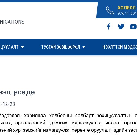
ХОЛБОО
976-11-304
ИЦУУЛАЛТ
ТУСГАЙ ЗӨВШӨӨРӨЛ
НЭЭЛТТЭЙ МЭДЭ
эл, өрсөлдөөн
-12-23
эл, харилцаа холбооны салбарт зохицуулалтын орол
члах, өрсөлдөөнийг дэмжих, идэвхжүүлэх, чөлөөт өрсөл
ээний хүртээмжийг нэмэгдүүлж, хөрөнгө оруулалт, эдийн зас