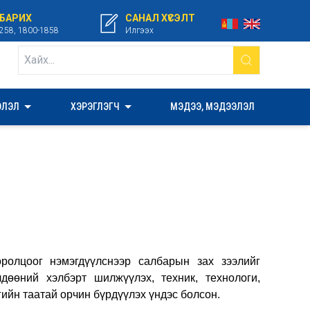
 БАРИХ
САНАЛ ХҮСЭЛТ
258, 1800-1858
Илгээх
ЭЛЭЛ
ХЭРЭГЛЭГЧ
МЭДЭЭ, МЭДЭЭЛЭЛ
цоог нэмэгдүүлснээр салбарын зах зээлийг
дөөний хэлбэрт шилжүүлэх, техник, технологи,
гийн таатай орчин бүрдүүлэх үндэс болсон.