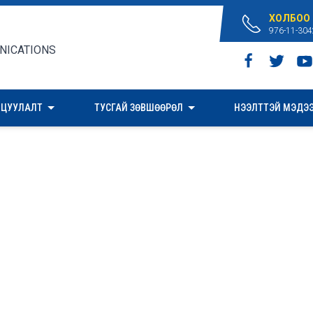
ХОЛБОО
976-11-304
ИЦУУЛАЛТ
ТУСГАЙ ЗӨВШӨӨРӨЛ
НЭЭЛТТЭЙ МЭДЭ