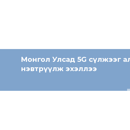
Монгол Улсад 5G сүлжээг а
нэвтрүүлж эхэллээ