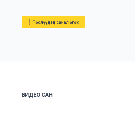
Төслүүдэд санал өгөх
ВИДЕО САН