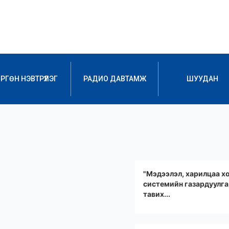
РГӨН НЭВТРҮҮЛЭГ
РАДИО ДАВТАМЖ
ШУУДАН
"Мэдээлэл, харилцаа х
системийн газардуулга
тавих...