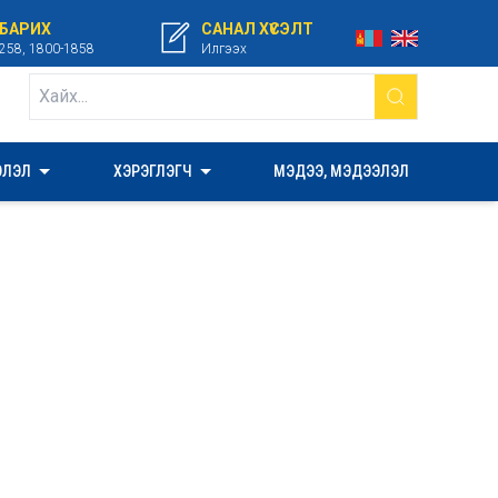
 БАРИХ
САНАЛ ХҮСЭЛТ
258, 1800-1858
Илгээх
ЭЛЭЛ
ХЭРЭГЛЭГЧ
МЭДЭЭ, МЭДЭЭЛЭЛ