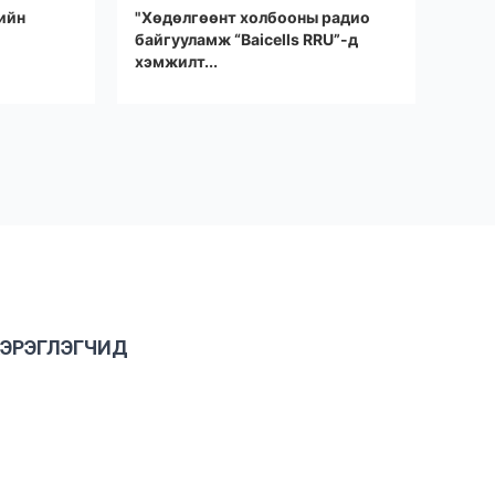
ийн
"Хөдөлгөөнт холбооны радио
байгууламж “Baicells RRU”-д
хэмжилт...
ХЭРЭГЛЭГЧИД