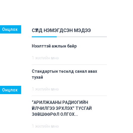
Л
Онцлох
СҮҮЛД НЭМЭГДСЭН МЭДЭЭ
Нээлттэй ажлын байр
Э
1 жилийн өмнө
Стандартын төсөлд санал авах
тухай
1 жилийн өмнө
Онцлох
“АРИЛЖААНЫ РАДИОГИЙН
ҮЙЛЧИЛГЭЭ ЭРХЛЭХ” ТУСГАЙ
ЗӨВШӨӨРӨЛ ОЛГОХ...
1 жилийн өмнө