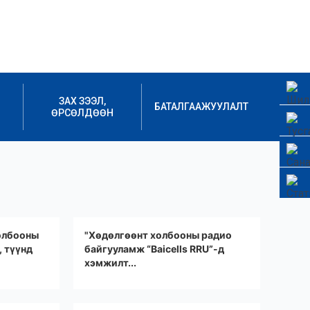
ЗАХ ЗЭЭЛ,
БАТАЛГААЖУУЛАЛТ
ӨРСӨЛДӨӨН
олбооны
"Хөдөлгөөнт холбооны радио
, түүнд
байгууламж “Baicells RRU”-д
хэмжилт...