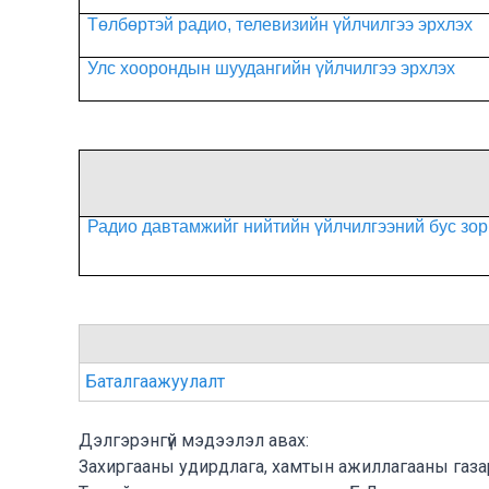
Төлбөртэй радио, телевизийн үйлчилгээ эрхлэх
Улс хоорондын шуудангийн үйлчилгээ эрхлэх
Радио давтамжийг нийтийн үйлчилгээний бус зо
Баталгаажуулалт
Дэлгэрэнгүй мэдээлэл авах:
Захиргааны удирдлага, хамтын ажиллагааны газа