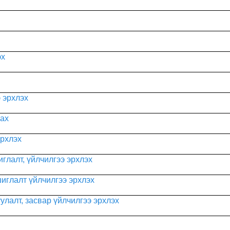
эх
 эрхлэх
лах
эрхлэх
глалт, үйлчилгээ эрхлэх
иглалт үйлчилгээ эрхлэх
улалт, засвар үйлчилгээ эрхлэх