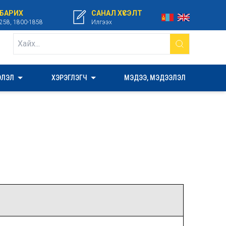
 БАРИХ
САНАЛ ХҮСЭЛТ
258, 1800-1858
Илгээх
ЭЛЭЛ
ХЭРЭГЛЭГЧ
МЭДЭЭ, МЭДЭЭЛЭЛ