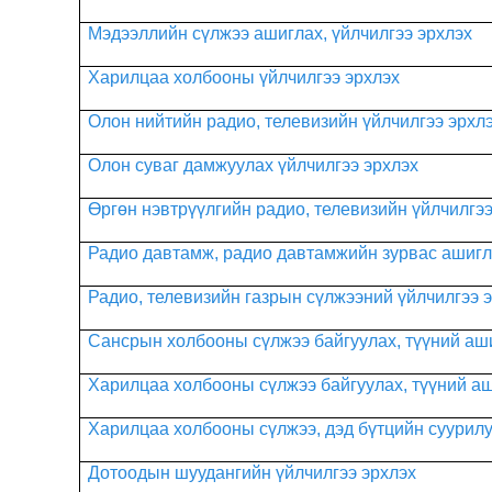
Мэдээллийн сүлжээ ашиглах, үйлчилгээ эрхлэх
Харилцаа холбооны үйлчилгээ эрхлэх
Олон нийтийн радио, телевизийн үйлчилгээ эрхл
Олон суваг дамжуулах үйлчилгээ эрхлэх
Өргөн нэвтрүүлгийн радио, телевизийн үйлчилгээ
Радио давтамж, радио давтамжийн зурвас ашиг
Радио, телевизийн газрын сүлжээний үйлчилгээ 
Сансрын холбооны сүлжээ байгуулах, түүний аши
Харилцаа холбооны сүлжээ байгуулах, түүний аш
Харилцаа холбооны сүлжээ, дэд бүтцийн суурилу
Дотоодын шуудангийн үйлчилгээ эрхлэх