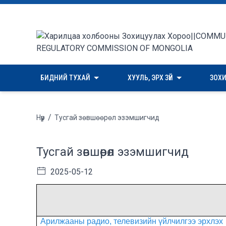
БИДНИЙ ТУХАЙ
ХУУЛЬ, ЭРХ ЗҮЙ
ЗОХ
/
Нүүр
Тусгай зөвшөөрөл эзэмшигчид
Тусгай зөвшөөрөл эзэмшигчид
2025-05-12
Арилжааны радио, телевизийн үйлчилгээ эрхлэх