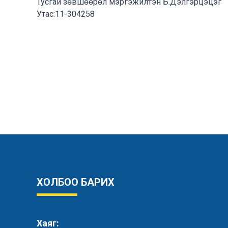
Тусгай зөвшөөрөл мэргэжилтэн Б.Дэлгэрцэцэг
Утас:11-304258
ХОЛБОО БАРИХ
Хаяг: