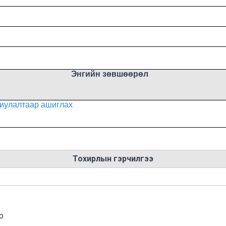
Энгийн зөвшөөрөл
риулалтаар ашиглах
Тохирлын гэрчилгээ
р