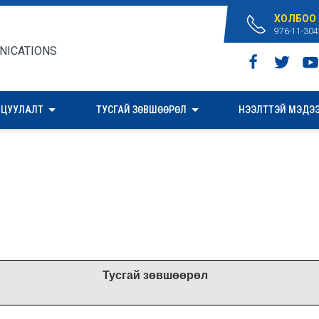
ХОЛБОО
976-11-304
ИЦУУЛАЛТ
ТУСГАЙ ЗӨВШӨӨРӨЛ
НЭЭЛТТЭЙ МЭДЭ
Тусгай зөвшөөрөл