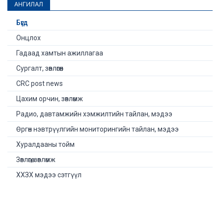
АНГИЛАЛ
Бүгд
Онцлох
Гадаад хамтын ажиллагаа
Сургалт, зөвлөгөөн
CRC post news
Цахим орчин, зөвлөмж
Радио, давтамжийн хэмжилтийн тайлан, мэдээ
Өргөн нэвтрүүлгийн мониторингийн тайлан, мэдээ
Хуралдааны тойм
Зөвлөгөө, зөвлөмж
ХХЗХ мэдээ сэтгүүл