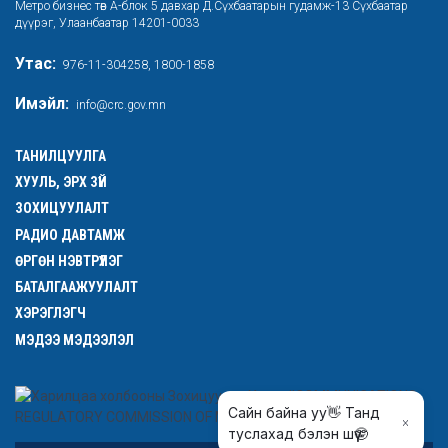
Метро бизнес төв А-блок 5 давхар Д.Сүхбаатарын гудамж-13 Сүхбаатар
дүүрэг, Улаанбаатар 14201-0033
Утас:
976-11-304258, 1800-1858
Имэйл:
info@crc.gov.mn
ТАНИЛЦУУЛГА
ХУУЛЬ, ЭРХ ЗҮЙ
ЗОХИЦУУЛАЛТ
РАДИО ДАВТАМЖ
ӨРГӨН НЭВТРҮҮЛЭГ
БАТАЛГААЖУУЛАЛТ
ХЭРЭГЛЭГЧ
МЭДЭЭ МЭДЭЭЛЭЛ
Сайн байна уу👋 Танд
туслахад бэлэн шүү🤓