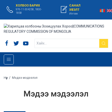
ХОЛБОО БАРИХ
САНАЛ
976-11-304258, 1800-
ХҮСЭЛТ
1858
Илгээх
/
Нүүр
Мэдээ мэдээлэл
Мэдээ мэдээлэл