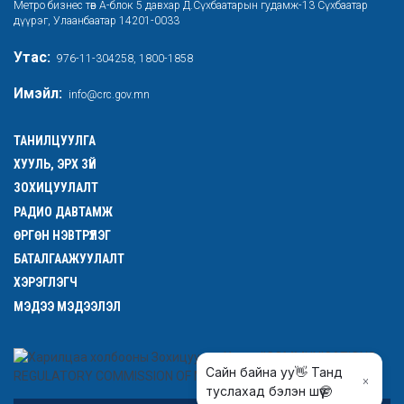
Метро бизнес төв А-блок 5 давхар Д.Сүхбаатарын гудамж-13 Сүхбаатар
дүүрэг, Улаанбаатар 14201-0033
Утас:
976-11-304258, 1800-1858
Имэйл:
info@crc.gov.mn
ТАНИЛЦУУЛГА
ХУУЛЬ, ЭРХ ЗҮЙ
ЗОХИЦУУЛАЛТ
РАДИО ДАВТАМЖ
ӨРГӨН НЭВТРҮҮЛЭГ
БАТАЛГААЖУУЛАЛТ
ХЭРЭГЛЭГЧ
МЭДЭЭ МЭДЭЭЛЭЛ
Сайн байна уу👋 Танд
туслахад бэлэн шүү🤓