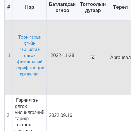
Батлагдсан
Тогтоолын
#
Нэр
Төрөл
огноо
дугаар
Тоон гарын
үсгийн
гэрчилгээ
1
олгох
2022-11-28
53
Аргачлал
үйлчилгээний
тариф тооцох
аргачлал
Гэрчилгээ
олгох
үйлчилгээний
2
2022.09.16
тариф
тогтоох
аргачла