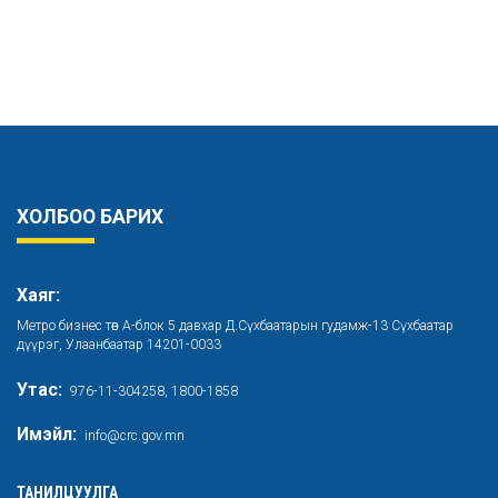
ХОЛБОО БАРИХ
Хаяг:
Метро бизнес төв А-блок 5 давхар Д.Сүхбаатарын гудамж-13 Сүхбаатар
дүүрэг, Улаанбаатар 14201-0033
Утас:
976-11-304258, 1800-1858
Имэйл:
info@crc.gov.mn
ТАНИЛЦУУЛГА