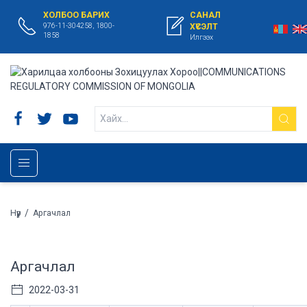
ХОЛБОО БАРИХ
САНАЛ
976-11-304258, 1800-
ХҮСЭЛТ
1858
Илгээх
/
Нүүр
Аргачлал
Аргачлал
2022-03-31