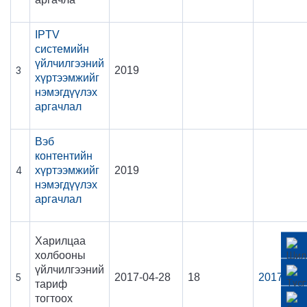
IPTV
системийн
үйлчилгээний
3
2019
хүртээмжийг
нэмэгдүүлэх
аргачлал
Вэб
контентийн
4
хүртээмжийг
2019
нэмэгдүүлэх
аргачлал
Харилцаа
холбооны
үйлчилгээний
5
2017-04-28
18
2017-18
тариф
тогтоох