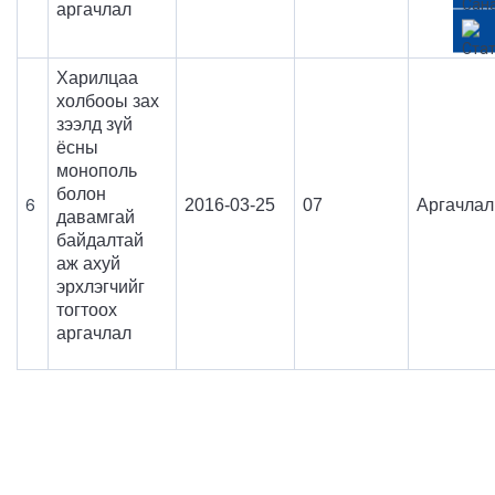
аргачлал
Харилцаа
холбооы зах
зээлд зүй
ёсны
монополь
болон
6
2016-03-25
07
Аргачлал
давамгай
байдалтай
аж ахуй
эрхлэгчийг
тогтоох
аргачлал