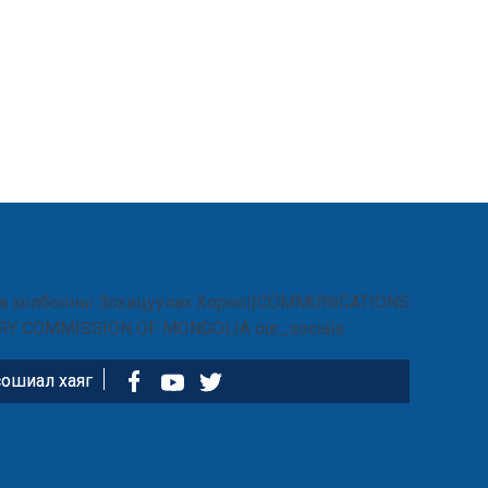
ошиал хаяг