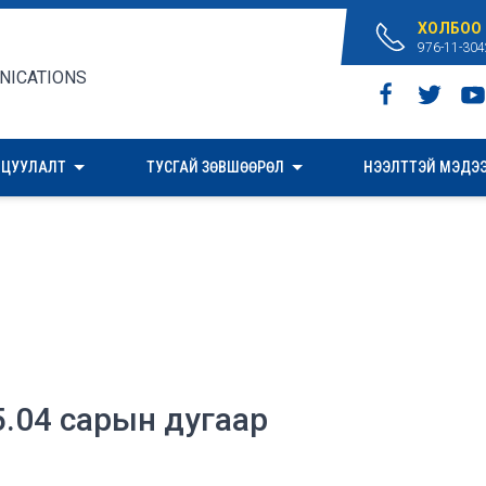
ХОЛБОО
976-11-304
ИЦУУЛАЛТ
ТУСГАЙ ЗӨВШӨӨРӨЛ
НЭЭЛТТЭЙ МЭДЭ
.04 сарын дугаар