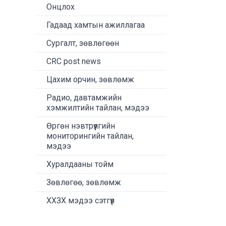
Онцлох
Гадаад хамтын ажиллагаа
Сургалт, зөвлөгөөн
CRC post news
Цахим орчин, зөвлөмж
Радио, давтамжийн
хэмжилтийн тайлан, мэдээ
Өргөн нэвтрүүлгийн
мониторингийн тайлан,
мэдээ
Хуралдааны тойм
Зөвлөгөө, зөвлөмж
ХХЗХ мэдээ сэтгүүл