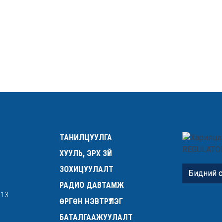
ТАНИЛЦУУЛГА
ХУУЛЬ, ЭРХ ЗҮЙ
ЗОХИЦУУЛАЛТ
Бидний с
РАДИО ДАВТАМЖ
-13
ӨРГӨН НЭВТРҮҮЛЭГ
БАТАЛГААЖУУЛАЛТ