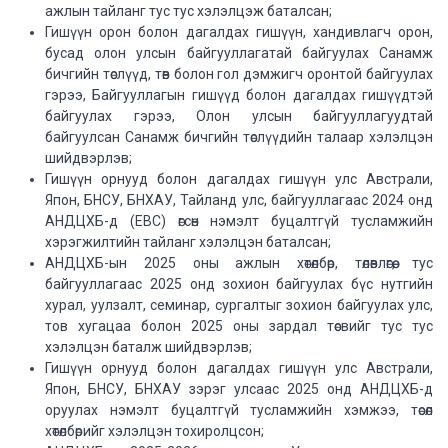
ажлын тайланг тус тус хэлэлцэж баталсан;
Гишүүн орон болон дагалдах гишүүн, хандивлагч орон,
бусад олон улсын байгууллагатай байгуулах Санамж
бичгийн төслүүд, төв болон гол дэмжигч оронтой байгуулах
гэрээ, Байгууллагын гишүүд болон дагалдах гишүүдтэй
байгуулах гэрээ, Олон улсын байгууллагуудтай
байгуулсан Санамж бичгийн төслүүдийн талаар хэлэлцэн
шийдвэрлэв;
Гишүүн орнууд болон дагалдах гишүүн улс Австрали,
Япон, БНСУ, БНХАУ, Тайланд улс, байгууллагаас 2024 онд
АНДЦХБ-д (EBC) өгсөн нэмэлт буцалтгүй тусламжийн
хэрэгжилтийн тайланг хэлэлцэн баталсан;
АНДЦХБ-ын 2025 оны ажлын хөтөлбөр, төлөвлөгөө, тус
байгууллагаас 2025 онд зохион байгуулах бүс нутгийн
хурал, уулзалт, семинар, сургалтыг зохион байгуулах улс,
тов хугацаа болон 2025 оны зардал төсвийг тус тус
хэлэлцэн баталж шийдвэрлэв;
Гишүүн орнууд болон дагалдах гишүүн улс Австрали,
Япон, БНСУ, БНХАУ зэрэг улсаас 2025 онд АНДЦХБ-д
оруулах нэмэлт буцалтгүй тусламжийн хэмжээ, төсөл
хөтөлбөрийг хэлэлцэн тохиролцсон;