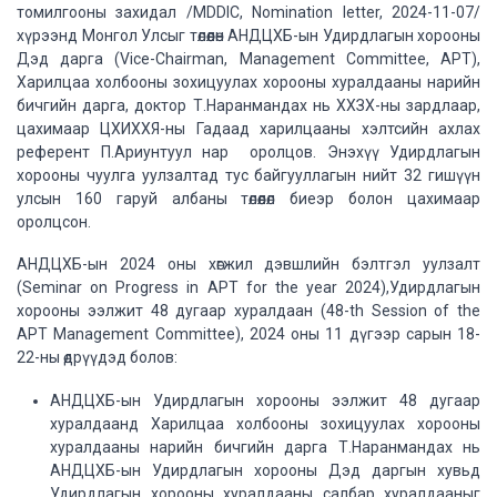
томилгооны захидал /MDDIC, Nomination letter, 2024-11-07/
хүрээнд Монгол Улсыг төлөөлөн АНДЦХБ-ын Удирдлагын хорооны
Дэд дарга (Vice-Chairman, Management Committee, APT),
Харилцаа холбооны зохицуулах хорооны хуралдааны нарийн
бичгийн дарга, доктор Т.Наранмандах нь ХХЗХ-ны зардлаар,
цахимаар ЦХИХХЯ-ны Гадаад харилцааны хэлтсийн ахлах
референт П.Ариунтуул нар оролцов. Энэхүү Удирдлагын
хорооны чуулга уулзалтад тус байгууллагын нийт 32 гишүүн
улсын 160 гаруй албаны төлөөлөл биеэр болон цахимаар
оролцсон.
АНДЦХБ-ын 2024 оны хөгжил дэвшлийн бэлтгэл уулзалт
(Seminar on Progress in APT for the year 2024),Удирдлагын
хорооны ээлжит 48 дугаар хуралдаан (48-th Session of the
APT Management Committee), 2024 оны 11 дүгээр сарын 18-
22-ны өдрүүдэд болов:
АНДЦХБ-ын Удирдлагын хорооны ээлжит 48 дугаар
хуралдаанд Харилцаа холбооны зохицуулах хорооны
хуралдааны нарийн бичгийн дарга Т.Наранмандах нь
АНДЦХБ-ын Удирдлагын хорооны Дэд даргын хувьд
Удирдлагын хорооны хуралдааны салбар хуралдааныг