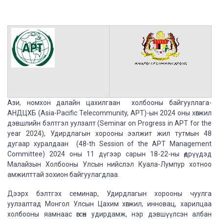
Ази, номхон далайн цахилгаан холбооны байгууллага-
АНДЦХБ (Asia-Pacific Telecommunity, APT)-ын 2024 оны хөгжил
дэвшлийн бэлтгэл уулзалт (Seminar on Progress in APT for the
year 2024), Удирдлагын хорооны ээлжит жил тутмын 48
дугаар хуралдаан (48-th Session of the APT Management
Committee) 2024 оны 11 дүгээр сарын 18-22-ны өдрүүдэд
Малайзын Холбооны Улсын нийслэл Куала-Лумпур хотноо
амжилттай зохион байгуулагдлаа.
Дээрх бэлтгэх семинар, Удирдлагын хорооны чуулга
уулзалтад Монгол Улсын Цахим хөгжил, инновац, харилцаа
холбооны яамнаас өгсөн удирдамж, нэр дэвшүүлсэн албан