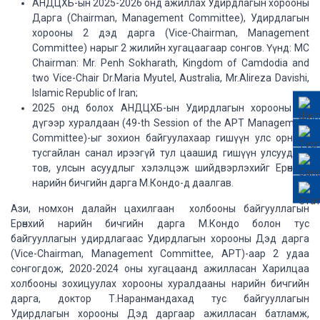
АНДЦХБ-ын 2025-2026 онд ажиллах Удирдлагын хорооны
Дарга (Chairman, Management Committee), Удирдлагын
хорооны 2 дэд дарга (Vice-Chairman, Management
Committee) нарыг 2 жилийн хугацаагаар сонгов. Үүнд: MC
Chairman: Mr. Penh Sokharath, Kingdom of Camdodia and
two Vice-Chair Dr.Maria Myutel, Australia, Mr.Alireza Davishi,
Islamic Republic of Iran;
2025 онд болох АНДЦХБ-ын Удирдлагын хорооны 49
дүгээр хуралдаан (49-th Session of the APT Management
Committee)-ыг зохион байгуулахаар гишүүн улс орнууд
тусгайлан санал ирээгүй тул цаашид гишүүн улсуудтай
тов, улсын асуудлыг хэлэлцэж шийдвэрлэхийг Ерөнхий
нарийн бичгийн дарга М.Кондо-д даалгав.
Ази, номхон далайн цахилгаан холбооны байгууллагын
Ерөнхий нарийн бичгийн дарга М.Кондо болон тус
байгууллагын удирдлагаас Удирдлагын хорооны Дэд дарга
(Vice-Chairman, Management Committee, APT)-аар 2 удаа
сонгогдож, 2020-2024 оны хугацаанд ажилласан Харилцаа
холбооны зохицуулах хорооны хуралдааны нарийн бичгийн
дарга, доктор Т.Наранмандахад тус байгууллагын
Удирдлагын хорооны Дэд даргаар ажилласан батламж,