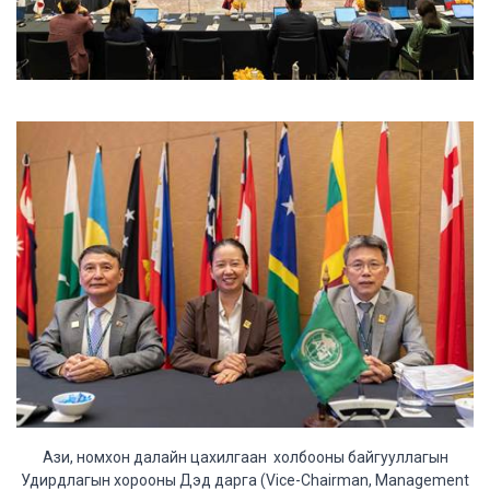
Ази, номхон далайн цахилгаан холбооны байгууллагын
Удирдлагын хорооны Дэд дарга (Vice-Chairman, Management