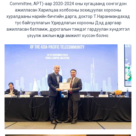
Committee, APT)-аар 2020-2024 оны хугацаанд сонгогдон
ажилласан Харилцаа холбооны зохицуулах хорооны
хуралдааны нарийн бичгийн дарга, доктор Т.Наранмандахад
тус байгууллагын Удирдлагын хорооны Дэд даргаар
ажилласан батламж, дурсгалын тэмдэг гардуулан хүндэтгэл
үзүүлж ажлын өндөр амжилт хүссэн болно.