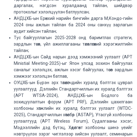
даргалах, нэгдсэн хуралдаанд тайлан, шийдвэр
протоколыг хэлэлцүүлэн батлуулсан;
АНДЦХБ-ын Ерөнхий нарийн бичгийн дарга М,Кондо-гийн
2024 оны ажлын тайлан ба 2024 оны санхүү зарлагын
аудит хийсэн тайлан;
Тус байгууллагын 2025-2028 онд баримтлах стратеги,
зардлын төсөв, үйл ажиллагааны төлөвлөгөөний хэрэгжилтийн
тайлан;
АНДЦХБ-ын Сайд нарын дээд хэмжээний уулзалт (APT
Ministial Meeting-2025)-ыг Япон улсад зохион байгуулах
саналыг хэлэлцэх, ажлын хэсэг байгуулах, төсөв зардлын
хэмжээг хэлэлцэн батлав,
ОУЦХБ-ын Бүрэн эрх төлөөлөгчдийн хуралд бэлтгэх цуврал
уулзалтууд Дэлхийн Стандартчиллын их хуралд бэлтгэх
(APT WTSA-2024), АНДЦХБ-ын Бодлого ба
зохицуулалтын форум (APT PRF), Дэлхийн цахилгаан
холбооны хөгжлийн их хуралд бэлтгэх уулзалт (WTDC-
2025), Стандартчиллын хөтөлбөр (ASTAP), Утасгүй холбооны
уулзалтууд (APT Wireless Forum), Судалгааны хэсэг,
Мэдээллийн дэд бүтэц, Хөдөлгөөнт холбооны шинэ үеийг
нэвтрүүлэх зэрэг чиглэлээр хийсэн уулзалт, семинарын